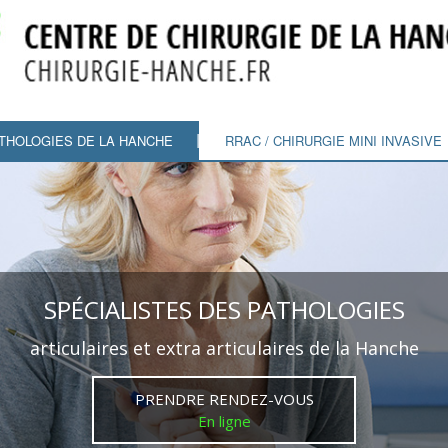
Aller
au
contenu
principal
THOLOGIES DE LA HANCHE
RRAC / CHIRURGIE MINI INVASIVE
SPÉCIALISTES DES PATHOLOGIES
articulaires et extra articulaires de la Hanche
PRENDRE RENDEZ-VOUS
En ligne