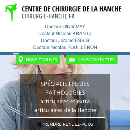
Aller
au
contenu
principal
Docteur Oliver MAY
Docteur Nicolas KRANTZ
Docteur Jérôme ESSIG
Docteur Nicolas FOUILLERON
NOUS TROUVER
NOUS CONTACTER
SPÉCIALISTES DES
PATHOLOGIES
articulaires et extra
articulaires de la Hanche
PRENDRE RENDEZ-VOUS