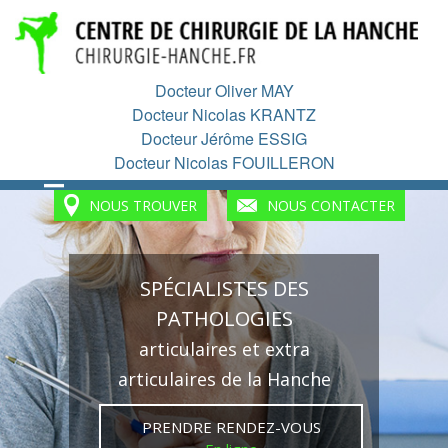
Aller
au
contenu
principal
Docteur Oliver MAY
Docteur Nicolas KRANTZ
Docteur Jérôme ESSIG
Docteur Nicolas FOUILLERON
NOUS TROUVER
NOUS CONTACTER
SPÉCIALISTES DES
PATHOLOGIES
articulaires et extra
articulaires de la Hanche
PRENDRE RENDEZ-VOUS